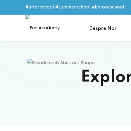
#afterschool #summerschool #beforeschool
Despre Noi
Explor